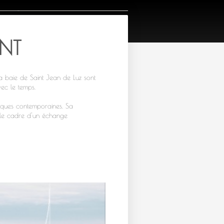
NT
la baie de Saint Jean de Luz sont
ec le temps.
atiques contemporaines. Sa
 le cadre d'un échange