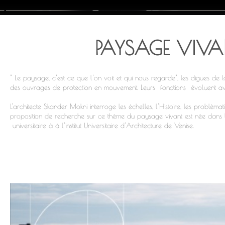
PAYSAGE VIVA
" Le paysage, c'est ce que l'on voit et qui nous regarde", les digues de 
des ouvrages de protection en mouvement. Leurs fonctions évoluent av
L'architecte Skander Mokni interroge les échelles, l'Histoire, les problèm
proposition de recherche sur ce thème du paysage vivant est née dans
universitaire à à l'institut Universitaire d'Architecture de Venise.